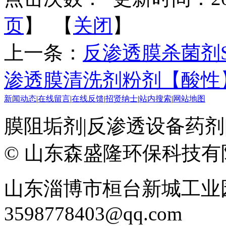
页
】 【
关闭
】
上一条：
反渗透膜杀菌剂S
渗透膜清洗剂粉剂【酸性】
新闻动态
|
在线留言
|
在线反馈
|
招贤纳士
|
站内搜索
|
网站地图
膜阻垢剂|反渗透设备药剂|反
© 山东森盛隆环保科技
山东淄博市桓台新城工业园区
3598778403@qq.com