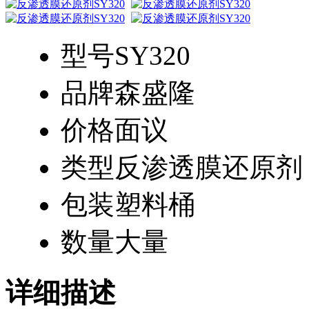
型号
SY320
品牌
森盛隆
价格
面议
类型
反渗透膜还原剂
包装
塑料桶
数量
大量
详细描述